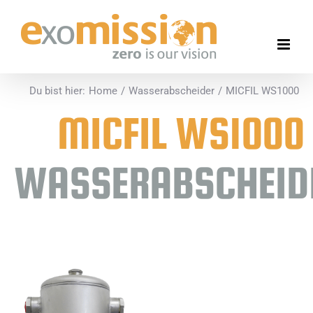
Ga
naar
inhoud
Du bist hier:
Home
Wasserabscheider
MICFIL WS1000
MICFIL WS1000
WASSERABSCHEID