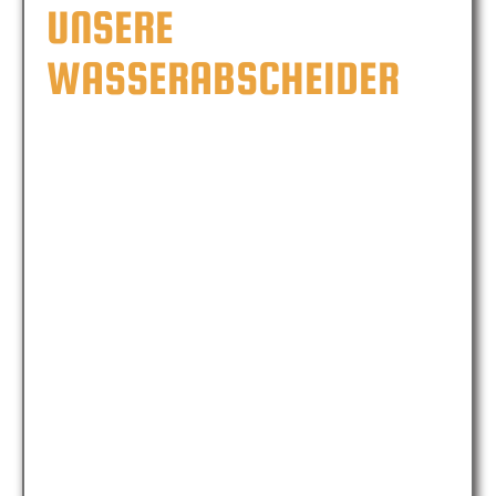
UNSERE
WASSERABSCHEIDER
MICFIL WS500
MICFIL WS500
Wasserabscheider
MICFIL WS800
MICFIL WS800
Wasserabscheider
MICFIL WS1000