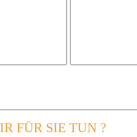
MS Genfersee
MS Imperieu
TMS Genfersee
MS Imperieux
IR
FÜR SIE TUN
?