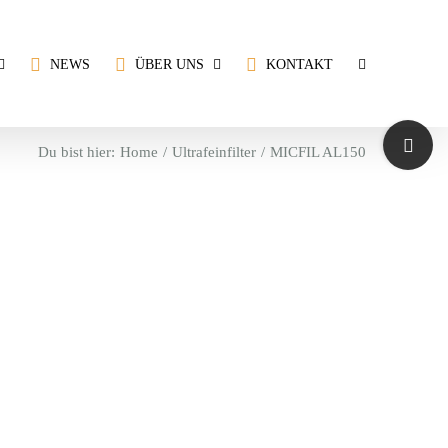
NEWS
ÜBER UNS
KONTAKT
Toggle
Du bist hier:
Home
Ultrafeinfilter
MICFIL AL150
Sliding
Bar
Area