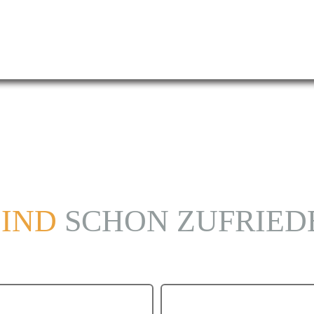
PLE
QUAD
SIX
SIND
SCHON ZUFRIED