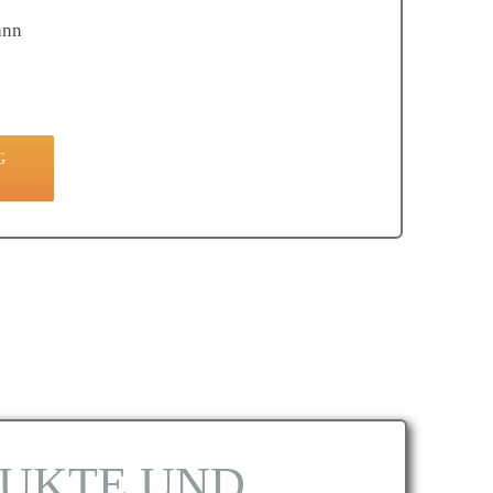
ann
G
N
DUKTE UND